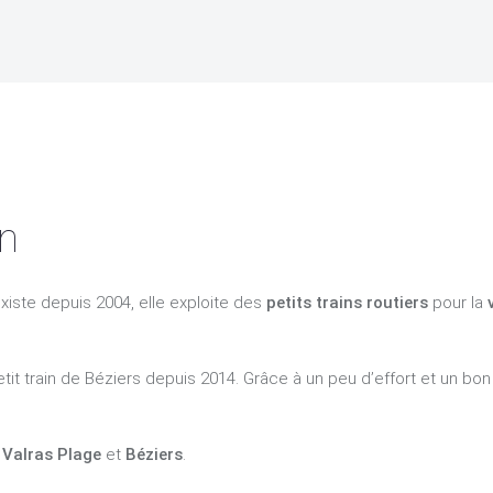
in
xiste depuis 2004, elle exploite des
petits trains routiers
pour la
etit train de Béziers depuis 2014. Grâce à un peu d’effort et un b
e
Valras Plage
et
Béziers
.